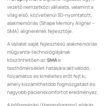
Galéria
vezető nemzetközi vállalata, valamint a
világ első, közvetlenül 3D-nyomtatott,
Archívum
alakmemóriás (Shape Memory Aligner –
SMA) alignerének fejlesztője.
REGISZTRÁCIÓ
A vállalat saját fejlesztésű alakmemóriás
műgyanta-technológiájának
köszönhetően az
SMA
a
testhőmérséklet hatására aktiválódó,
folyamatos és kíméletes erőt fejt ki,
amely kiszámíthatóbb fogmozgatást és
nagyobb pácienskomfortot eredményez.
A hőformázási (thermoforming) eljárás